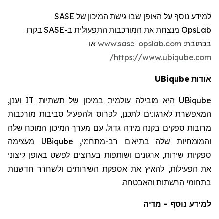
SASE
למידע נוסף על האופן שבו גישת המיכון של
רו
בק
SASE
מנצחת את המורכבות התפעולית ב-
OpsLab
או
www.sase-opslab.com
:
בכתובת
https://www.ubiqube.com/
UBiqube
אודות
וענן,
IT
היא מובילה עולמית במיכון של תשתיות
UBiqube
המאפשרת לארגונים לתכנן, לפרוס ולהפעיל סביבות מורכבות
מרובות ספקים בקנה מידה גדול. עם מערך המיכון המוכח שלה
מעצימה
UBiqube
והמומחיות שלה בתיאום רב-מתחמי,
ספקיות שירות, ארגונים ושותפות בערוצים לפשט באופן קיצוני
את הפעילות, להאיץ את אספקת השירותים ולשחרר חדשנות
בתחומי הרשתות והאבטחה.
למידע נוסף - מדיה