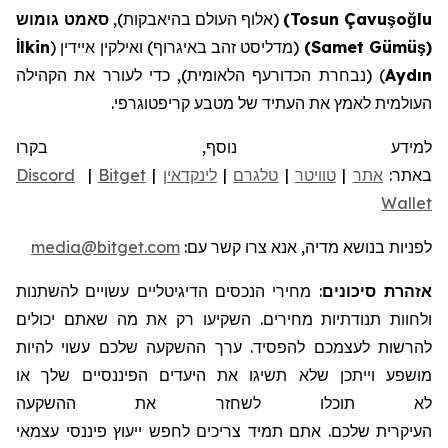
lu
ğ
o
ş
Tosun Çavu
)
(אלוף העולם בהיאבקות),
סאמט גומוש
(
ş
Samet Gümü
)
(מדליסט זהב באיגרוף) ואילקין איידין (
lkin
İ
Aydın
) (נבחרת הכדורעף הלאומית),
כדי לעורר את הקהילה
העולמית לאמץ את העתיד של מטבע קריפטוגרפי.
למידע נוסף, בקרו
באתר:
אתר
|
טוויטר
|
טלגרם
|
לינקדאין
|
Bitget
|
Discord
Wallet
לפניות בנושא מדיה, אנא צרו קשר עם:
media@bitget.com
אזהרת סיכונים
: מחירי הנכסים הדיגיטליים עשויים להשתנות
ולחוות תנודתיות מחירים. השקיעו רק את מה שאתם יכולים
להרשות לעצמכם להפסיד. ערך ההשקעה שלכם עשוי להיות
מושפע וייתכן שלא תשיגו את היעדים הפיננסיים שלך או
לא תוכלו לשחזר את ההשקעה
העיקרית שלכם. אתם תמיד צריכים לחפש ייעוץ פיננסי עצמאי