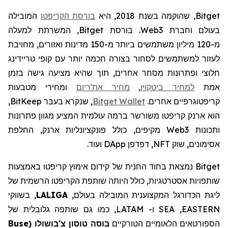
Bitget
, שהוקמה בשנת 2018, היא
בורסת הקריפטו
המובילה
בעולם וחברת
Web3
. בורסת
Bitget
, המשרתת למעלה
מ-
120
מיליון משתמשים ביותר מ-150 מדינות ואזורים, מחויבת
לעזור למשתמשים לסחור בצורה חכמה יותר עם קופי טריידינג
חלוצי ופתרונות מסחר אחרים, תוך שהיא מציעה גישה בזמן
אמת
למחיר ביטקוין
,
מחיר את'ריום
ומחירי מטבעות
קריפטוגרפיים אחרים.
Wallet
Bitget
, שנקרא בעבר
BitKeep
,
הוא ארנק קריפטו משורשר ברמה עולמית המציע מגוון פתרונות
ותכונות
Web3
מקיפים, כולל פונקציונליות ארנק, החלפת
אסימונים, שוק
NFT
, דפדפן
DApp
ועוד.
Bitget
נמצאת בחוד החנית של קידום אימוץ קריפטו באמצעות
שותפויות אסטרטגיות, כולל היותה שותפת הקריפטו הרשמית של
ליגת הכדורגל המקצוענית המובילה בעולם,
LALIGA
, בשווקי
EASTERN
,
SEA
ו-
LATAM
, כמו גם שותפה גלובלית של
הספורטאים הלאומיים הטורקיים
בוסה טוסון צ'בושולו
(
Buse