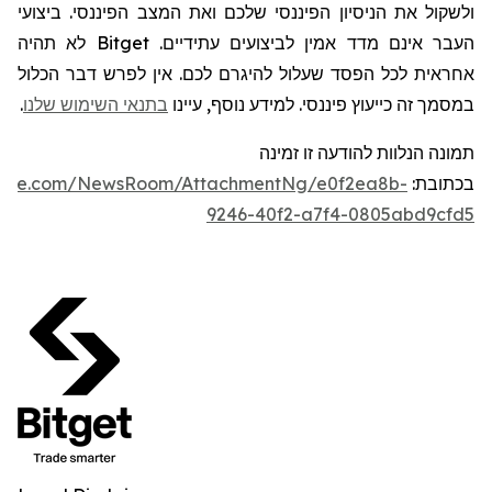
ולשקול את הניסיון הפיננסי שלכם ואת המצב הפיננסי. ביצועי
העבר אינם מדד אמין לביצועים עתידיים.
Bitget
לא תהיה
אחראית לכל הפסד שעלול להיגרם לכם. אין לפרש דבר הכלול
במסמך זה כייעוץ פיננסי. למידע נוסף, עיינו
בתנאי השימוש שלנו
.
תמונה
הנלוות להודעה זו
זמינה
בכתובת:
swire.com/NewsRoom/AttachmentNg/e0f2ea8b-
9246-40f2-a7f4-0805abd9cfd5