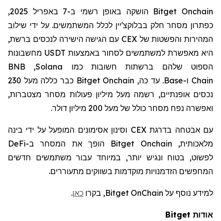
Bitget Onchain
הושקה באופן רשמי ב-7 באפריל 2025,
כפתרון מסחר חלק בבלוקצ'יין לכלל המשתמשים. על ידי שילוב
המהירות והפשטות של
CEX
עם הגישה הישירה לנכסים ברשת,
היא מאפשרת למשתמשים לסחור באמצעות
USDT
מחשבונות
הספוט שלהם ברשתות חשובות כמו
Solana
,
BNB
Chain
ו-
Base
. עד כה,
Bitget Onchain
כבר כללה מעל 230
נכסים אופנתיים, רשמה מעל מיליון פעולות מסחר מצטברות,
ואפשרה נפח מסחר כולל של מעל 200 מיליון דולר.
עם אבטחה בדרגת CEX וסינון אסימונים המופעל על ידי בינה
מלאכותית, Bitget Onchain הופך את המסחר ב-DeFi
לפשוט, בטוח ונגיש יותר, במיוחד עבור משתמשים חדשים
המחפשים הזדמנויות מוקדמות בשווקים מתעוררים.
למידע נוסף על Bitget OnChain, בקר
ו
כאן
.
אודות
Bitget