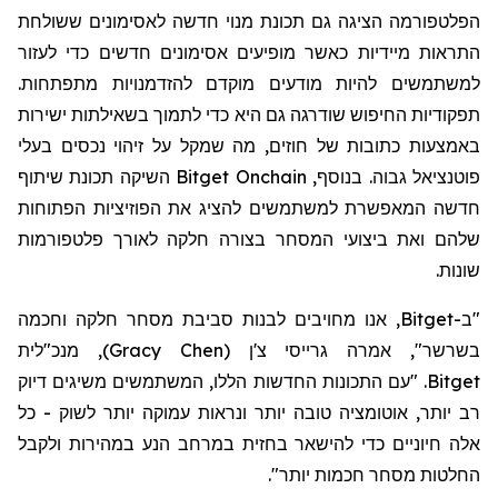
הפלטפורמה הציגה גם תכונת מנוי חדשה לאסימונים ששולחת
התראות מיידיות כאשר מופיעים אסימונים חדשים כדי לעזור
למשתמשים להיות מודעים מוקדם להזדמנויות מתפתחות.
תפקודיות החיפוש שודרגה גם היא כדי לתמוך בשאילתות ישירות
באמצעות כתובות של חוזים, מה שמקל על זיהוי נכסים בעלי
פוטנציאל גבוה. בנוסף,
Bitget Onchain
השיקה תכונת שיתוף
חדשה המאפשרת למשתמשים להציג את הפוזיציות הפתוחות
שלהם ואת ביצועי המסחר בצורה חלקה לאורך פלטפורמות
שונות.
"ב-Bitget, אנו מחויבים לבנות סביבת מסחר חלקה וחכמה
בשרשר", אמרה גרייסי צ'ן
(
Gracy Chen
)
, מנכ"לית
Bitget. "עם התכונות החדשות הללו, המשתמשים משיגים דיוק
רב יותר, אוטומציה טובה יותר ונראות עמוקה יותר לשוק - כל
אלה חיוניים כדי להישאר בחזית במרחב הנע במהירות ולקבל
החלטות מסחר חכמות יותר".